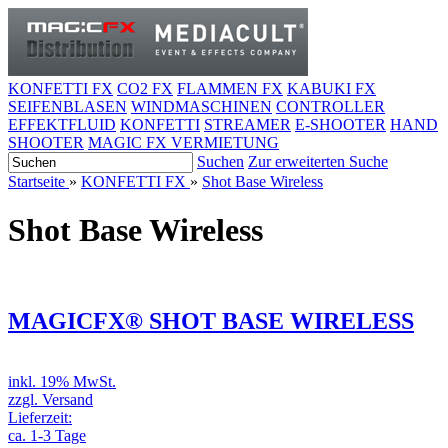
KONFETTI FX
CO2 FX
FLAMMEN FX
KABUKI FX
SEIFENBLASEN
WINDMASCHINEN
CONTROLLER
EFFEKTFLUID
KONFETTI
STREAMER
E-SHOOTER
HAND
SHOOTER
MAGIC FX VERMIETUNG
Suchen
Zur erweiterten Suche
Startseite
»
KONFETTI FX
»
Shot Base Wireless
Shot Base Wireless
MAGICFX® SHOT BASE WIRELESS
inkl. 19% MwSt.
zzgl. Versand
Lieferzeit:
ca. 1-3 Tage