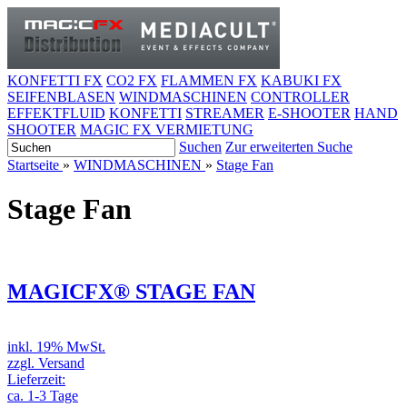
KONFETTI FX
CO2 FX
FLAMMEN FX
KABUKI FX
SEIFENBLASEN
WINDMASCHINEN
CONTROLLER
EFFEKTFLUID
KONFETTI
STREAMER
E-SHOOTER
HAND
SHOOTER
MAGIC FX VERMIETUNG
Suchen
Zur erweiterten Suche
Startseite
»
WINDMASCHINEN
»
Stage Fan
Stage Fan
MAGICFX® STAGE FAN
inkl. 19% MwSt.
zzgl. Versand
Lieferzeit:
ca. 1-3 Tage