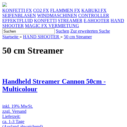
KONFETTI FX
CO2 FX
FLAMMEN FX
KABUKI FX
SEIFENBLASEN
WINDMASCHINEN
CONTROLLER
EFFEKTFLUID
KONFETTI
STREAMER
E-SHOOTER
HAND
SHOOTER
MAGIC FX VERMIETUNG
Suchen
Zur erweiterten Suche
Startseite
»
HAND SHOOTER
»
50 cm Streamer
50 cm Streamer
Handheld Streamer Cannon 50cm -
Multicolour
inkl. 19% MwSt.
zzgl. Versand
Lieferzeit:
ca. 1-3 Tage
(Ausland abweichend)