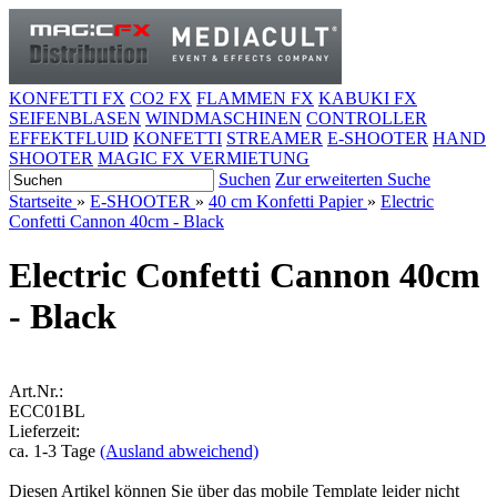
KONFETTI FX
CO2 FX
FLAMMEN FX
KABUKI FX
SEIFENBLASEN
WINDMASCHINEN
CONTROLLER
EFFEKTFLUID
KONFETTI
STREAMER
E-SHOOTER
HAND
SHOOTER
MAGIC FX VERMIETUNG
Suchen
Zur erweiterten Suche
Startseite
»
E-SHOOTER
»
40 cm Konfetti Papier
»
Electric
Confetti Cannon 40cm - Black
Electric Confetti Cannon 40cm
- Black
Art.Nr.:
ECC01BL
Lieferzeit:
ca. 1-3 Tage
(Ausland abweichend)
Diesen Artikel können Sie über das mobile Template leider nicht